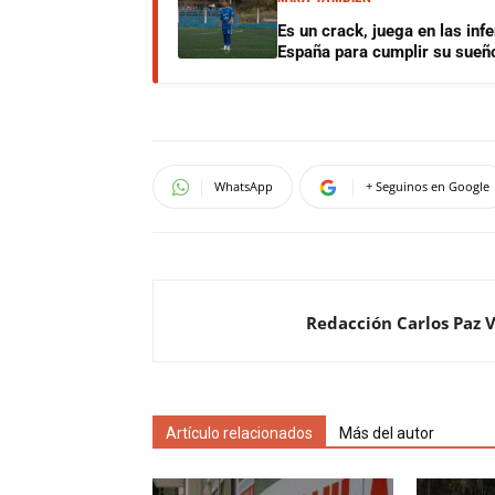
Es un crack, juega en las infe
España para cumplir su sueñ
WhatsApp
+ Seguinos en Google
Redacción Carlos Paz 
Artículo relacionados
Más del autor