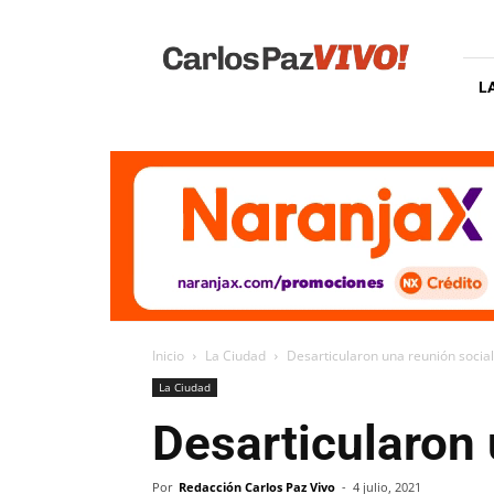
Carlos
Paz
Vivo
L
Inicio
La Ciudad
Desarticularon una reunión social
La Ciudad
Desarticularon 
Por
Redacción Carlos Paz Vivo
-
4 julio, 2021