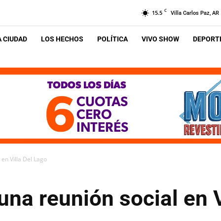
C
15.5
Villa Carlos Paz, AR
A CIUDAD
LOS HECHOS
POLÍTICA
VIVO SHOW
DEPORTE
 en Villa Del Lago
una reunión social en V