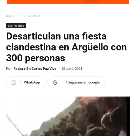
Inicio
Los Hechos
Los Hechos
Desarticulan una fiesta
clandestina en Argüello con
300 personas
Por
Redacción Carlos Paz Vivo
-
18 abril, 2021
WhatsApp
+ Seguinos en Google