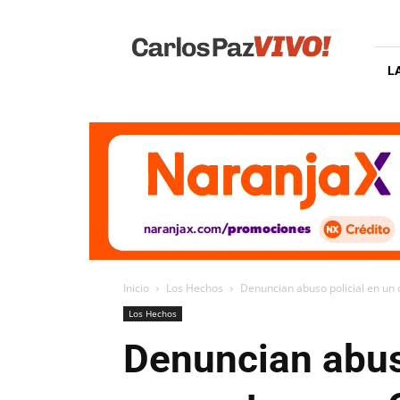
Carlos
Paz
Vivo
L
Inicio
Los Hechos
Denuncian abuso policial en un 
Los Hechos
Denuncian abuso