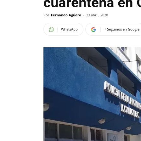
cuarentena en 
Por
Fernando Agüero
-
23 abril, 2020
WhatsApp
+ Seguinos en Google