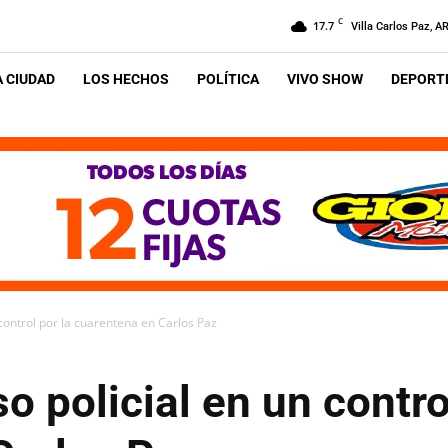
C
17.7
Villa Carlos Paz, A
A CIUDAD
LOS HECHOS
POLÍTICA
VIVO SHOW
DEPORTE
control por la cuarentena en Carlos Paz
 policial en un control