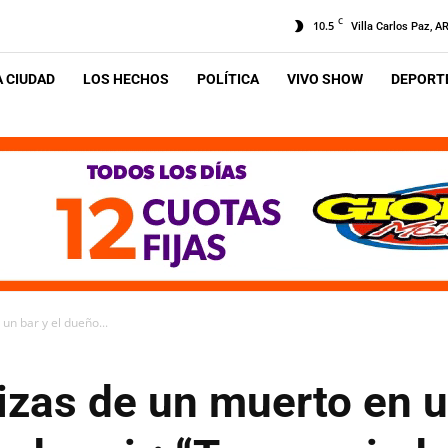
C
10.5
Villa Carlos Paz, A
A CIUDAD
LOS HECHOS
POLÍTICA
VIVO SHOW
DEPORTE
un bar y el dueño...
izas de un muerto en u