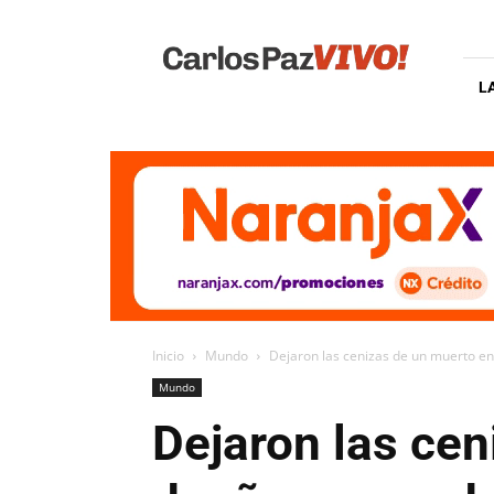
Carlos
Paz
Vivo
L
Inicio
Mundo
Dejaron las cenizas de un muerto en 
Mundo
Dejaron las cen