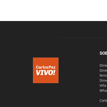
SO
Dire
Dire
fern
Dire
Vill
Wha
Cont