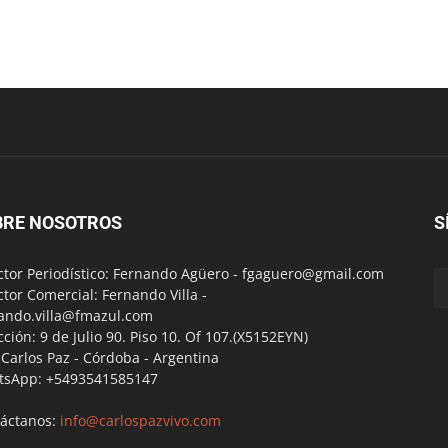
BRE NOSOTROS
S
ctor Periodístico: Fernando Agüero -
fgaguero@gmail.com
ctor Comercial: Fernando Villa -
ando.villa@fmazul.com
cción: 9 de Julio 90. Piso 10. Of 107.(X5152EYN)
a Carlos Paz - Córdoba - Argentina
tsApp: +5493541585147
áctanos:
info@carlospazvivo.com