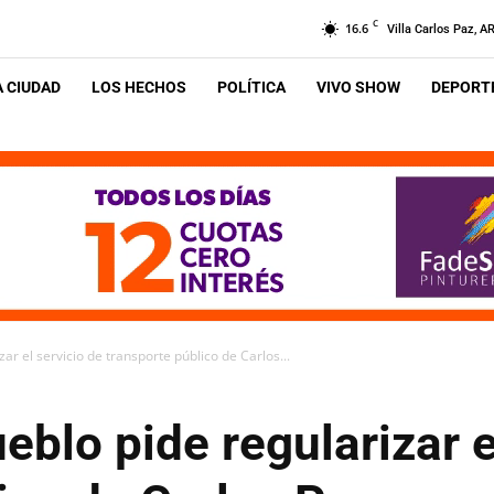
C
16.6
Villa Carlos Paz, A
A CIUDAD
LOS HECHOS
POLÍTICA
VIVO SHOW
DEPORTE
ar el servicio de transporte público de Carlos...
eblo pide regularizar e