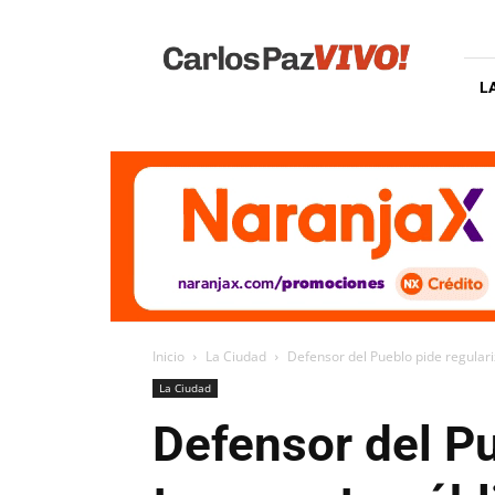
Carlos
Paz
Vivo
L
Inicio
La Ciudad
Defensor del Pueblo pide regulariz
La Ciudad
Defensor del Pu