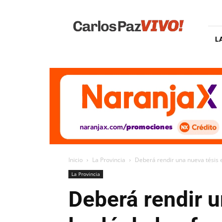
Carlos
Paz
Vivo
L
Inicio
La Provincia
Deberá rendir una nueva tésis el
La Provincia
Deberá rendir u