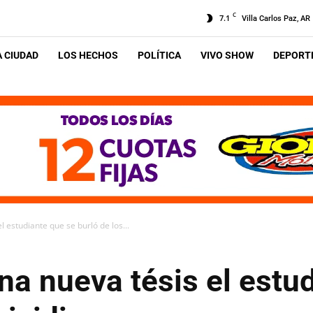
C
7.1
Villa Carlos Paz, AR
A CIUDAD
LOS HECHOS
POLÍTICA
VIVO SHOW
DEPORTE
 estudiante que se burló de los...
na nueva tésis el estu