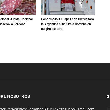
dicional «Fiesta Nacional
Confirmado: El Papa León XIV visitará
Casero» a Córdoba
la Argentina e incluirá a Córdoba en
su gira pastoral
BRE NOSOTROS
S
ctor Periodístico: Fernando Agüero -
fgaguero@gmail.com