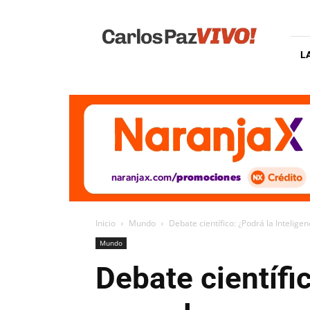
Carlos
Paz
Vivo
L
Inicio
Mundo
Debate científico: ¿Podrá la Inteligen
Mundo
Debate científic