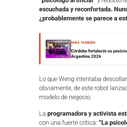
“psicólogo artificial”
y redobló l
escuchada y reconfortada. Nunca
¿probablemente se parece a est
MIRÁ TAMBIÉN
Córdoba fortaleció su posici
Argentina 2026
Lo que Weng intentaba descollar 
obviamente, de este robot lanza
modelo de negocio.
La
programadora y activista es
con una fuerte crítica:
“La psicol