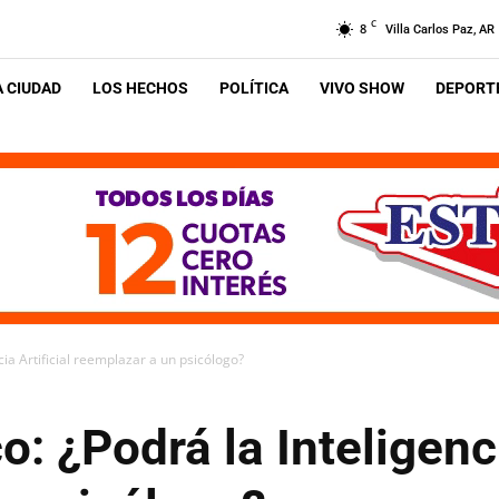
C
8
Villa Carlos Paz, AR
A CIUDAD
LOS HECHOS
POLÍTICA
VIVO SHOW
DEPORTE
cia Artificial reemplazar a un psicólogo?
o: ¿Podrá la Inteligenci