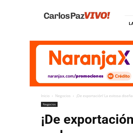
Carlos
Paz
Vivo
L
Inicio
Negocios
¡De exportación! La exitosa dise
Negocios
¡De exportación