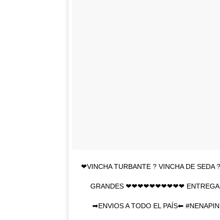
❤VINCHA TURBANTE ? VINCHA DE SEDA ?
GRANDES ❤❤❤❤❤❤❤❤❤❤ ENTREGAS 
➡ENVIOS A TODO EL PAÍS⬅ #NENAP