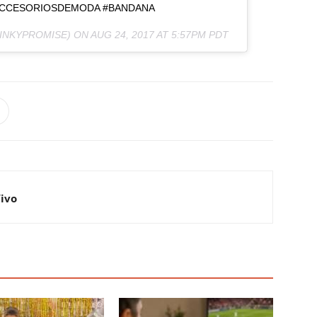
ACCESORIOSDEMODA #BANDANA
INKYPROMISE) ON
AUG 24, 2017 AT 5:57PM PDT
Vivo