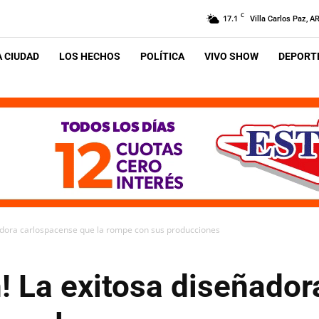
C
17.1
Villa Carlos Paz, A
A CIUDAD
LOS HECHOS
POLÍTICA
VIVO SHOW
DEPORTE
ñadora carlospacense que la rompe con sus producciones
! La exitosa diseñador