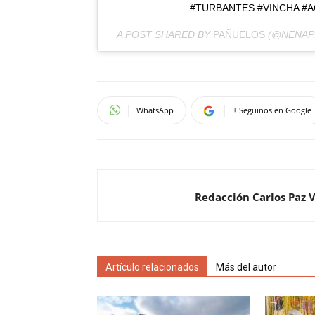
#TURBANTES #VINCHA #
A POST SHARED BY
PAÑUELOS
(@NENAP
WhatsApp
+ Seguinos en Google
Redacción Carlos Paz 
Artículo relacionados
Más del autor