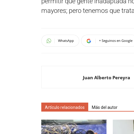
permitir que gente inadaptada n
mayores; pero tenemos que tratar
WhatsApp
+ Seguinos en Google
Juan Alberto Pereyra
Artículo relacionados
Más del autor