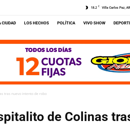
C
18.2
Villa Carlos Paz, A
A CIUDAD
LOS HECHOS
POLÍTICA
VIVO SHOW
DEPORTE
as tras nuevo intento de robo
pitalito de Colinas tra