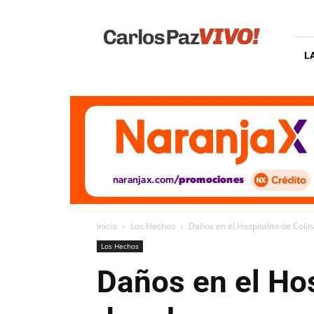
Carlos
Paz
Vivo
L
Inicio
Los Hechos
Daños en el Hospitalito de Colin
Los Hechos
Daños en el Hos