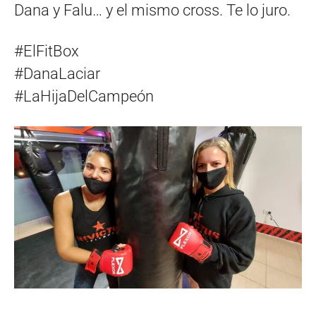
Dana y Falu… y el mismo cross. Te lo juro.
#ElFitBox
#DanaLaciar
#LaHijaDelCampeón