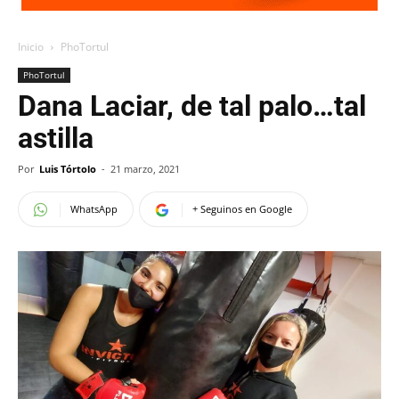
Inicio
PhoTortul
PhoTortul
Dana Laciar, de tal palo…tal
astilla
Por
Luis Tórtolo
-
21 marzo, 2021
WhatsApp
+ Seguinos en Google