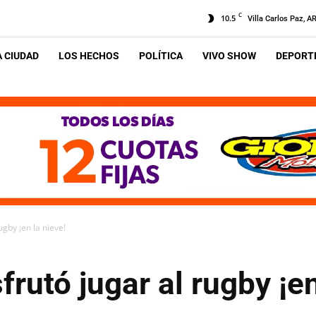
C
10.5
Villa Carlos Paz, A
A CIUDAD
LOS HECHOS
POLÍTICA
VIVO SHOW
DEPORTE
ugby ¡en la nieve!
rutó jugar al rugby ¡en