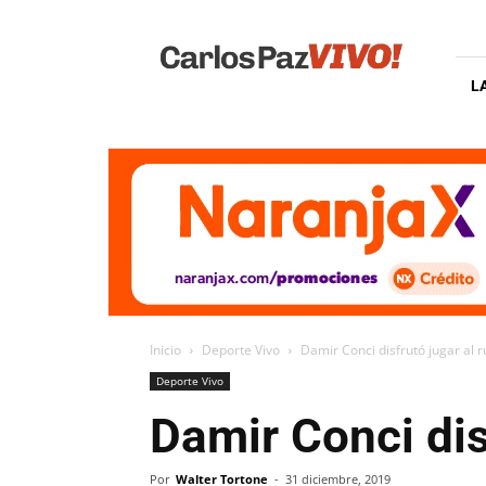
Carlos
Paz
Vivo
L
Inicio
Deporte Vivo
Damir Conci disfrutó jugar al r
Deporte Vivo
Damir Conci disf
Por
Walter Tortone
-
31 diciembre, 2019