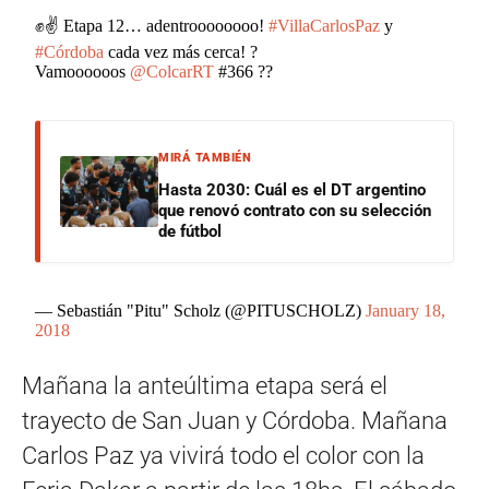
✊✌ Etapa 12… adentroooooooo!
#VillaCarlosPaz
y
#Córdoba
cada vez más cerca! ?
Vamoooooos
@ColcarRT
#366 ??
MIRÁ TAMBIÉN
Hasta 2030: Cuál es el DT argentino
que renovó contrato con su selección
de fútbol
— Sebastián "Pitu" Scholz (@PITUSCHOLZ)
January 18,
2018
Mañana la anteúltima etapa será el
trayecto de San Juan y Córdoba. Mañana
Carlos Paz ya vivirá todo el color con la