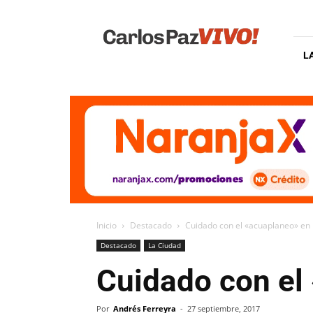
Carlos
Paz
Vivo
L
Inicio
Destacado
Cuidado con el «acuaplaneo» en 
Destacado
La Ciudad
Cuidado con el 
Por
Andrés Ferreyra
-
27 septiembre, 2017