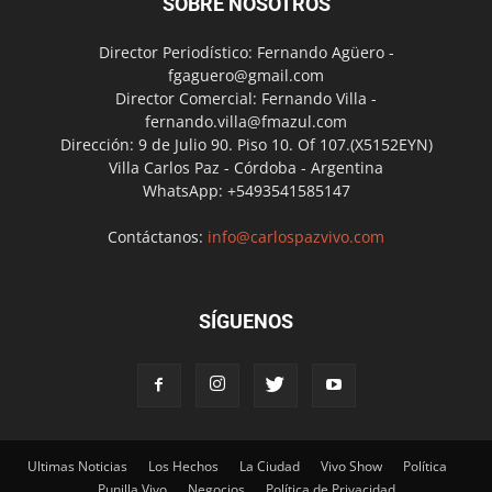
SOBRE NOSOTROS
Director Periodístico: Fernando Agüero -
fgaguero@gmail.com
Director Comercial: Fernando Villa -
fernando.villa@fmazul.com
Dirección: 9 de Julio 90. Piso 10. Of 107.(X5152EYN)
Villa Carlos Paz - Córdoba - Argentina
WhatsApp: +5493541585147
Contáctanos:
info@carlospazvivo.com
SÍGUENOS
Ultimas Noticias
Los Hechos
La Ciudad
Vivo Show
Política
Punilla Vivo
Negocios
Política de Privacidad