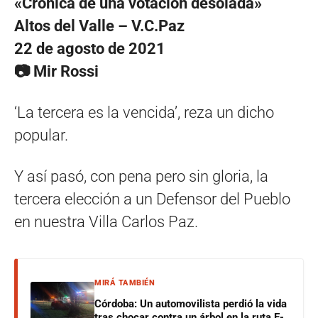
«Crónica de una votación desolada»
Altos del Valle – V.C.Paz
22 de agosto de 2021
📷 Mir Rossi
‘La tercera es la vencida’, reza un dicho
popular.
Y así pasó, con pena pero sin gloria, la
tercera elección a un Defensor del Pueblo
en nuestra Villa Carlos Paz.
MIRÁ TAMBIÉN
Córdoba: Un automovilista perdió la vida
tras chocar contra un árbol en la ruta E-