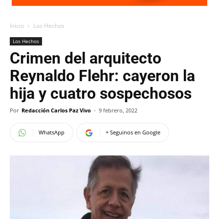
Inicio
Los Hechos
Los Hechos
Crimen del arquitecto
Reynaldo Flehr: cayeron la
hija y cuatro sospechosos
Por
Redacción Carlos Paz Vivo
-
9 febrero, 2022
WhatsApp
+ Seguinos en Google