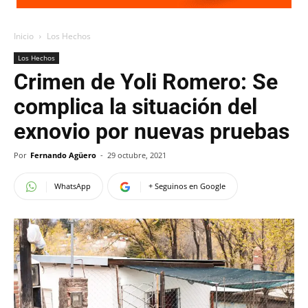
Inicio
Los Hechos
Los Hechos
Crimen de Yoli Romero: Se
complica la situación del
exnovio por nuevas pruebas
Por
Fernando Agüero
-
29 octubre, 2021
WhatsApp
+ Seguinos en Google