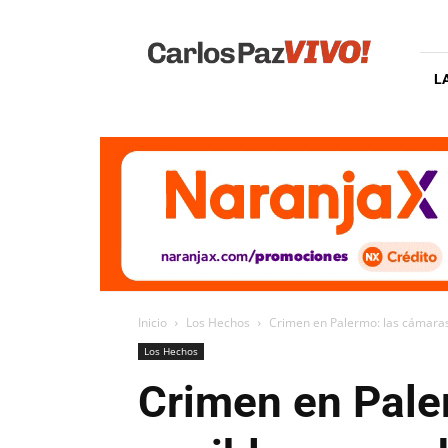
Carlos
Paz
Vivo
L
Inicio
Los Hechos
Crimen en Palermo: las cámaras
Los Hechos
Crimen en Pale