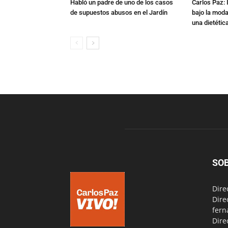
Habló un padre de uno de los casos
Carlos Paz: 
de supuestos abusos en el Jardín
bajo la mod
una dietétic
SO
Dire
Dire
fern
Dire