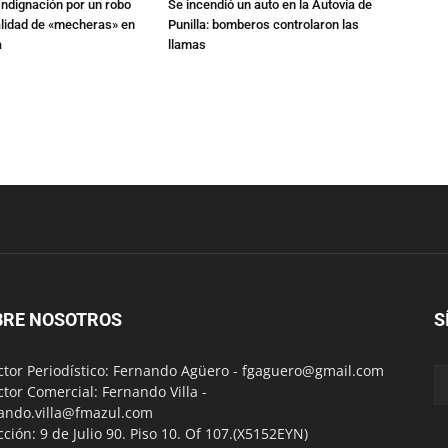
Indignación por un robo
Se incendió un auto en la Autovía de
alidad de «mecheras» en
Punilla: bomberos controlaron las
a
llamas
BRE NOSOTROS
S
ctor Periodístico: Fernando Agüero -
fgaguero@gmail.com
ctor Comercial: Fernando Villa -
ando.villa@fmazul.com
cción: 9 de Julio 90. Piso 10. Of 107.(X5152EYN)