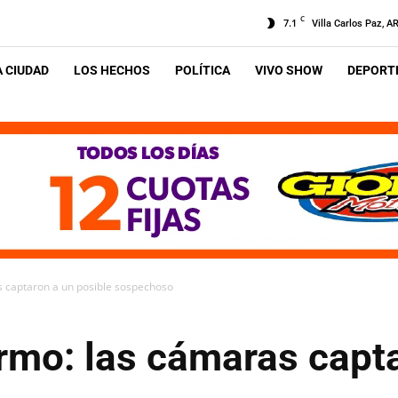
C
7.1
Villa Carlos Paz, A
A CIUDAD
LOS HECHOS
POLÍTICA
VIVO SHOW
DEPORTE
 captaron a un posible sospechoso
rmo: las cámaras capt