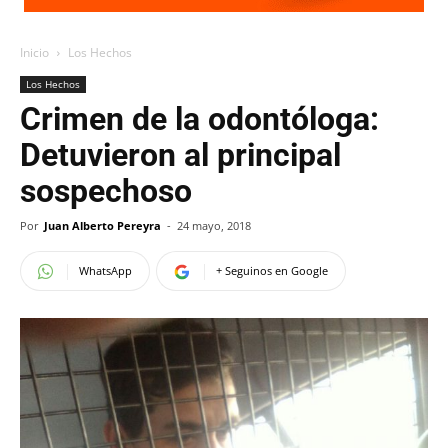
Inicio
Los Hechos
Los Hechos
Crimen de la odontóloga:
Detuvieron al principal
sospechoso
Por
Juan Alberto Pereyra
-
24 mayo, 2018
WhatsApp
+ Seguinos en Google