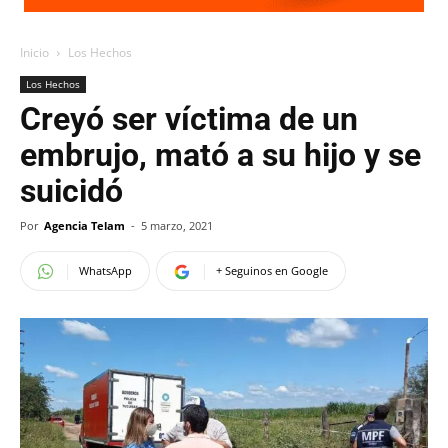
Inicio
Los Hechos
Los Hechos
Creyó ser víctima de un
embrujo, mató a su hijo y se
suicidó
Por
Agencia Telam
-
5 marzo, 2021
WhatsApp
+ Seguinos en Google