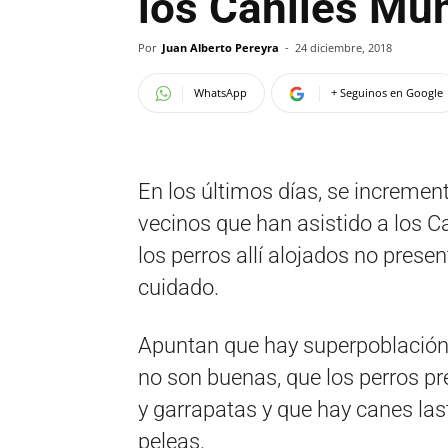
los Caniles Mun
Por
Juan Alberto Pereyra
-
24 diciembre, 2018
WhatsApp
+ Seguinos en Google
En los últimos días, se incremen
vecinos que han asistido a los C
los perros allí alojados no pres
cuidado.
Apuntan que hay superpoblación 
no son buenas, que los perros p
y garrapatas y que hay canes las
peleas.