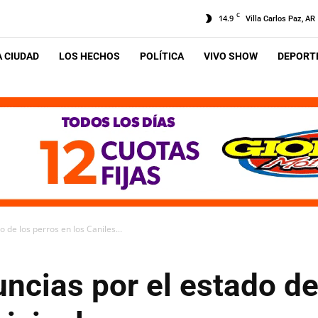
C
14.9
Villa Carlos Paz, AR
A CIUDAD
LOS HECHOS
POLÍTICA
VIVO SHOW
DEPORTE
 de los perros en los Caniles...
ncias por el estado de