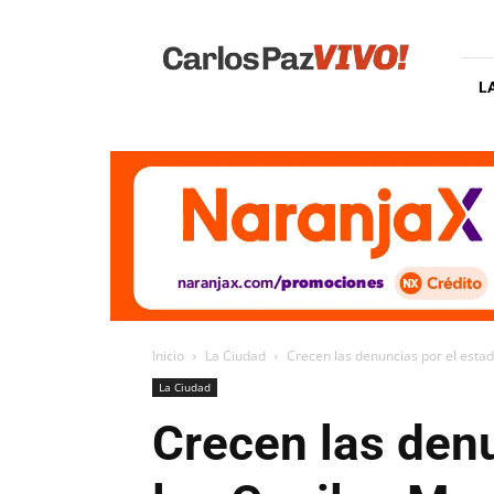
Carlos
Paz
Vivo
L
Inicio
La Ciudad
Crecen las denuncias por el estado
La Ciudad
Crecen las denu