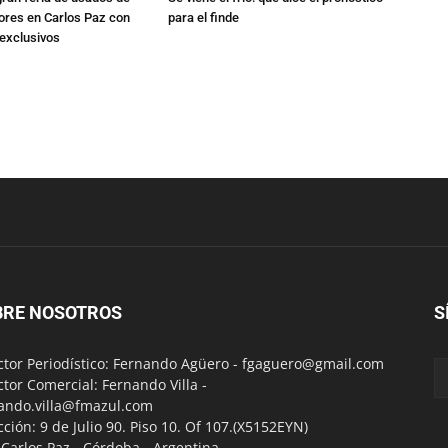
res en Carlos Paz con
para el finde
exclusivos
BRE NOSOTROS
S
ctor Periodístico: Fernando Agüero -
fgaguero@gmail.com
ctor Comercial: Fernando Villa -
ando.villa@fmazul.com
cción: 9 de Julio 90. Piso 10. Of 107.(X5152EYN)
a Carlos Paz - Córdoba - Argentina