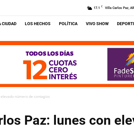
C
17.1
Villa Carlos Paz, A
A CIUDAD
LOS HECHOS
POLÍTICA
VIVO SHOW
DEPORTE
n elevado número de contagios
rlos Paz: lunes con e