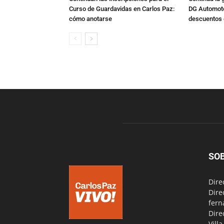
Curso de Guardavidas en Carlos Paz:
DG Automoto
cómo anotarse
descuentos 
SO
Dire
Dire
fern
Dire
Vill