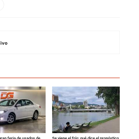
Vivo
gran feria de usados de
Se viene el frío: qué dice el pronóstico