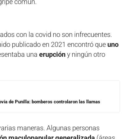
 gripe común.
nados con la covid no son infrecuentes.
nido publicado en 2021 encontró que
uno
esentaba una
erupción
y ningún otro
ovía de Punilla: bomberos controlaron las llamas
e varias maneras. Algunas personas
ión maculopapular generalizada
(áreas