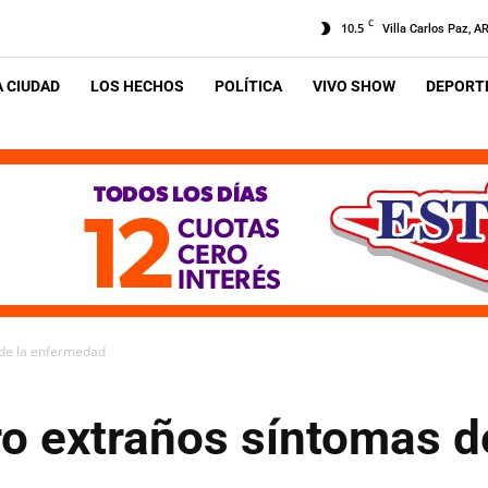
C
10.5
Villa Carlos Paz, A
A CIUDAD
LOS HECHOS
POLÍTICA
VIVO SHOW
DEPORTE
 de la enfermedad
o extraños síntomas d