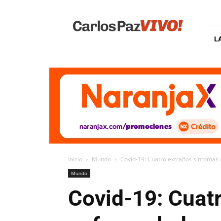
Carlos
Paz
Vivo
L
Inicio
Mundo
Covid-19: Cuatro extraños síntomas
Mundo
Covid-19: Cuatr