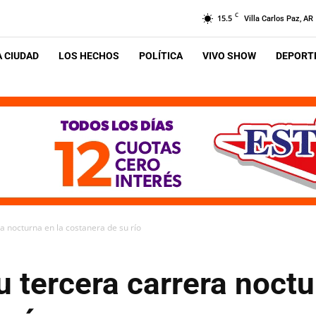
C
15.5
Villa Carlos Paz, AR
A CIUDAD
LOS HECHOS
POLÍTICA
VIVO SHOW
DEPORTE
ra nocturna en la costanera de su río
u tercera carrera noctu