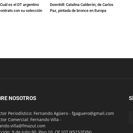
Cuál es el DT argentino
Downhill: Catalina Calderón, de Carlos
ontrato con su selección
Paz, pintada de bronce en Europa
BRE NOSOTROS
S
ctor Periodístico: Fernando Agüero -
fgaguero@gmail.com
ctor Comercial: Fernando Villa -
ando.villa@fmazul.com
cción: 9 de Julio 90. Piso 10. Of 107.(X5152EYN)