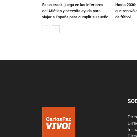
Es un crack, juega en las inferiores
Hasta 2030: 
del Atlético y necesita ayuda para
que renovó c
viajar a España para cumplir su sueño
de fútbol
SO
Dire
Dire
fern
Dire