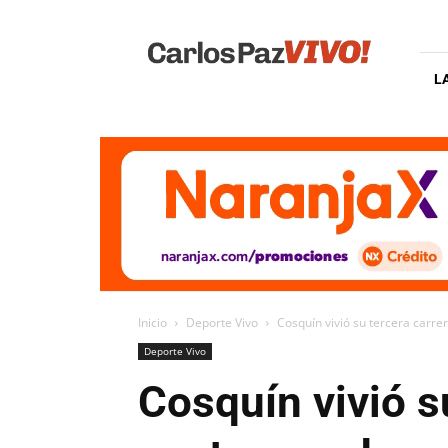
Carlos
Paz
Vivo
L
Inicio
Deporte Vivo
Cosquín vivió su tercera carre
Deporte Vivo
Cosquín vivió s