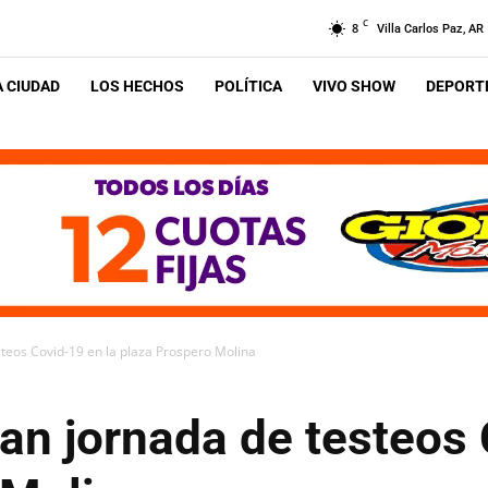
C
8
Villa Carlos Paz, AR
A CIUDAD
LOS HECHOS
POLÍTICA
VIVO SHOW
DEPORTE
steos Covid-19 en la plaza Prospero Molina
an jornada de testeos 