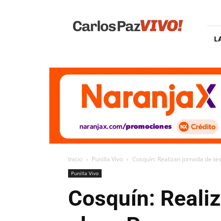
Carlos
Paz
Vivo
L
Inicio
Punilla Vivo
Cosquín: Realizan jornada de te
Punilla Vivo
Cosquín: Realiz