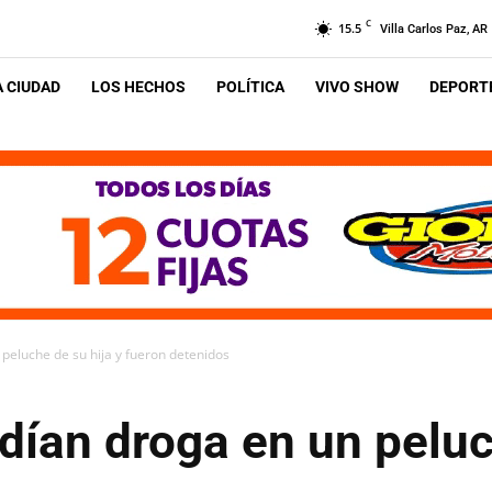
C
15.5
Villa Carlos Paz, AR
A CIUDAD
LOS HECHOS
POLÍTICA
VIVO SHOW
DEPORTE
peluche de su hija y fueron detenidos
ían droga en un peluch