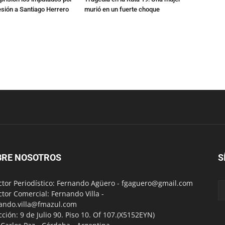
esión a Santiago Herrero
murió en un fuerte choque
BRE NOSOTROS
S
ctor Periodístico: Fernando Agüero -
fgaguero@gmail.com
ctor Comercial: Fernando Villa -
ando.villa@fmazul.com
cción: 9 de Julio 90. Piso 10. Of 107.(X5152EYN)