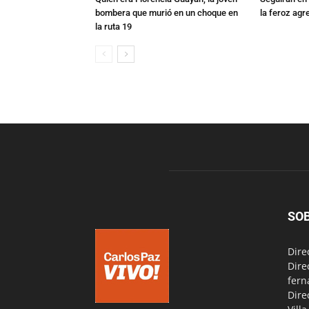
bombera que murió en un choque en
la feroz agr
la ruta 19
SO
Dire
Dire
fern
Dire