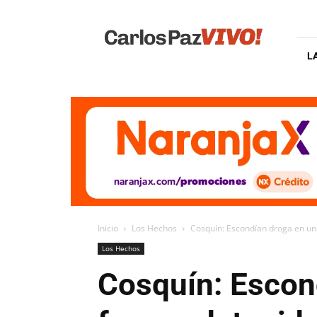
Carlos
Paz
Vivo
L
Inicio
Los Hechos
Cosquín: Escondían droga en un 
Los Hechos
Cosquín: Escond