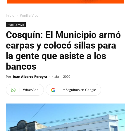
Inicio
Punilla Vivo
Punilla Vivo
Cosquín: El Municipio armó
carpas y colocó sillas para
la gente que asiste a los
bancos
Por
Juan Alberto Pereyra
-
4 abril, 2020
WhatsApp
+ Seguinos en Google