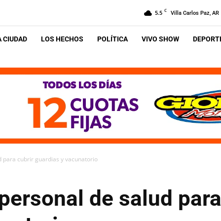
C
5.5
Villa Carlos Paz, AR
A CIUDAD
LOS HECHOS
POLÍTICA
VIVO SHOW
DEPORTE
 para cubrir guardias y vacunatorio
ersonal de salud para