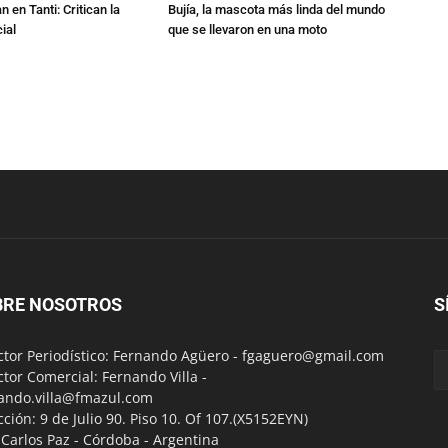
 en Tanti: Critican la
Bujía, la mascota más linda del mundo
ial
que se llevaron en una moto
BRE NOSOTROS
S
ctor Periodístico: Fernando Agüero -
fgaguero@gmail.com
ctor Comercial: Fernando Villa -
ando.villa@fmazul.com
cción: 9 de Julio 90. Piso 10. Of 107.(X5152EYN)
a Carlos Paz - Córdoba - Argentina