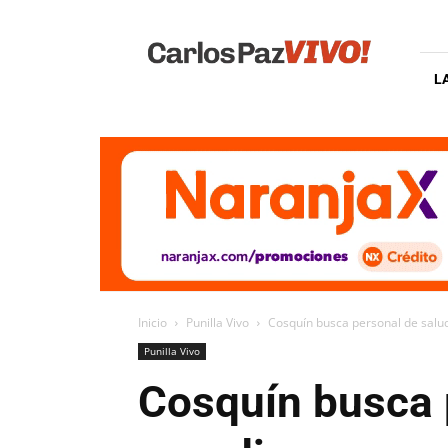
Carlos
Paz
Vivo
L
Inicio
Punilla Vivo
Cosquín busca personal de salud
Punilla Vivo
Cosquín busca p