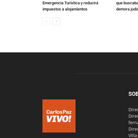
Emergencia Turística y reducirá
que buscaban
impuestos a alojamientos
demora judic
SO
Dire
Dire
fern
Dire
Vill