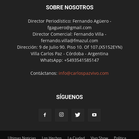
SOBRE NOSOTROS
Director Periodístico: Fernando Agüero -
fgaguero@gmail.com
Director Comercial: Fernando Villa -
fernando.villa@fmazul.com
Dirección: 9 de Julio 90. Piso 10. Of 107.(X5152EYN)
Villa Carlos Paz - Córdoba - Argentina
WhatsApp: +5493541585147
Contáctanos:
info@carlospazvivo.com
SÍGUENOS
Ultimas Noticias
Los Hechos
La Ciudad
Vivo Show
Política