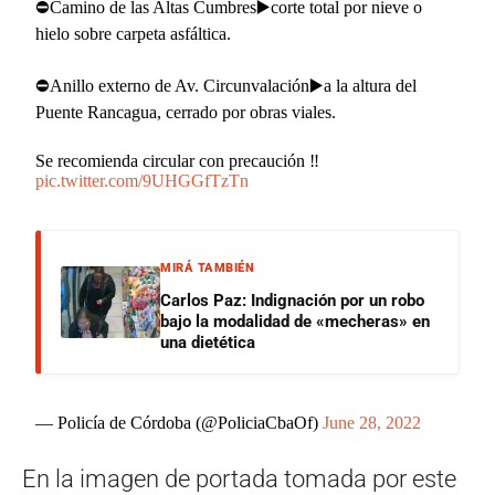
⛔Camino de las Altas Cumbres▶️corte total por nieve o
hielo sobre carpeta asfáltica.
⛔Anillo externo de Av. Circunvalación▶️a la altura del
Puente Rancagua, cerrado por obras viales.
Se recomienda circular con precaución ‼️
pic.twitter.com/9UHGGfTzTn
MIRÁ TAMBIÉN
Carlos Paz: Indignación por un robo
bajo la modalidad de «mecheras» en
una dietética
— Policía de Córdoba (@PoliciaCbaOf)
June 28, 2022
En la imagen de portada tomada por este