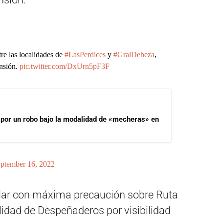
re las localidades de
#LasPerdices
y
#GralDeheza
,
ensión.
pic.twitter.com/DxUrn5pF3F
 por un robo bajo la modalidad de «mecheras» en
ptember 16, 2022
ular con máxima precaución sobre Ruta
calidad de Despeñaderos
por visibilidad