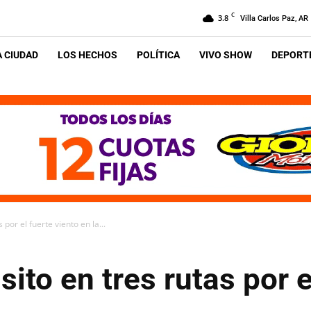
C
3.8
Villa Carlos Paz, AR
A CIUDAD
LOS HECHOS
POLÍTICA
VIVO SHOW
DEPORTE
 por el fuerte viento en la...
sito en tres rutas por e