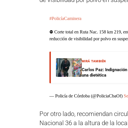
#PolicíaCaminera
⛔️ Corte total en Ruta Nac. 158 km 219, ent
reducción de visibilidad por polvo en susp
MIRÁ TAMBIÉN
Carlos Paz: Indignación
una dietética
— Policía de Córdoba (@PoliciaCbaOf)
Se
Por otro lado, recomiendan circ
Nacional 36 a la altura de la lo