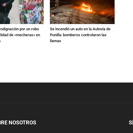
Indignación por un robo
Se incendió un auto en la Autovía de
alidad de «mecheras» en
Punilla: bomberos controlaron las
a
llamas
BRE NOSOTROS
S