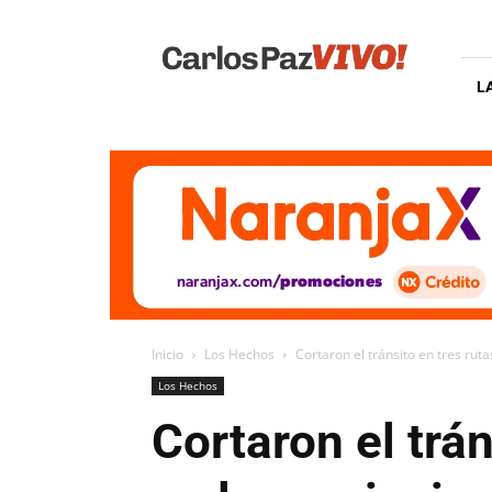
Carlos
Paz
Vivo
L
Inicio
Los Hechos
Cortaron el tránsito en tres rutas
Los Hechos
Cortaron el trán