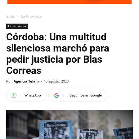
Inicio
La Provincia
La Provincia
Córdoba: Una multitud
silenciosa marchó para
pedir justicia por Blas
Correas
Por
Agencia Telam
-
13 agosto, 2020
WhatsApp
+ Seguinos en Google