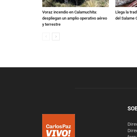
Voraz incendio en Calamuchita:
Llega la tra
despliegan un amplio operativo aéreo
del Salame 
y terrestre
SO
Dire
Dire
fern