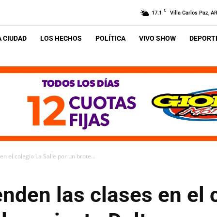
C
17.1
Villa Carlos Paz, A
A CIUDAD
LOS HECHOS
POLÍTICA
VIVO SHOW
DEPORTE
 el colegio La Salle por un brote...
den las clases en el c