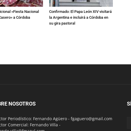
dicional «Fiesta Nacional
Confirmado: El Papa León XIV visitará
Casero» a Córdoba
la Argentina e incluirá a Córdoba en
su gira pastoral
BRE NOSOTROS
S
ctor Periodístico: Fernando Agüero -
fgaguero@gmail.com
ctor Comercial: Fernando Villa -
ando.villa@fmazul.com