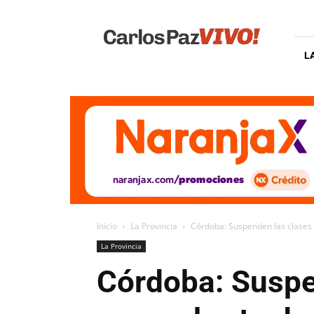
Carlos
Paz
Vivo
L
Inicio
La Provincia
Córdoba: Suspenden las clases en
La Provincia
Córdoba: Suspen