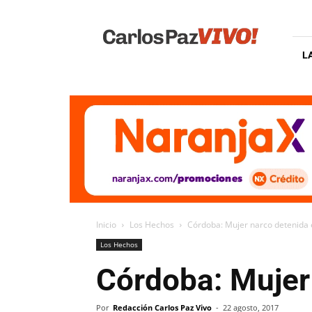
Carlos
Paz
Vivo
L
Inicio
Los Hechos
Córdoba: Mujer narco detenida e
Los Hechos
Córdoba: Mujer 
Por
Redacción Carlos Paz Vivo
-
22 agosto, 2017