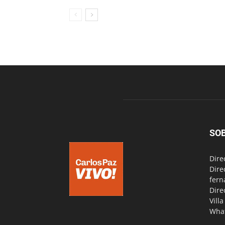
SO
Dire
Dire
fern
Dire
Vill
Wha