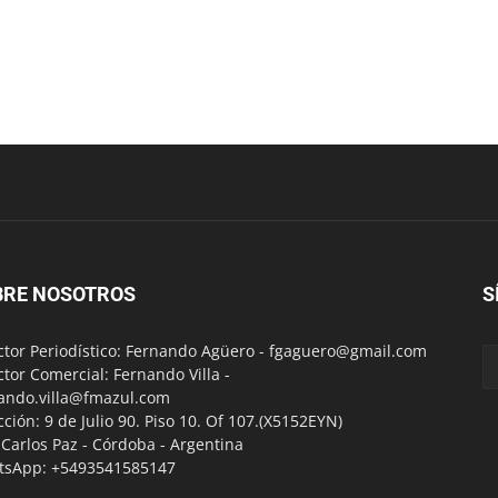
BRE NOSOTROS
S
ctor Periodístico: Fernando Agüero -
fgaguero@gmail.com
ctor Comercial: Fernando Villa -
ando.villa@fmazul.com
cción: 9 de Julio 90. Piso 10. Of 107.(X5152EYN)
a Carlos Paz - Córdoba - Argentina
tsApp: +5493541585147