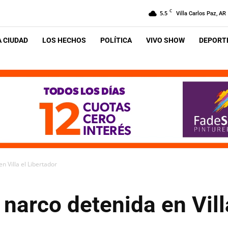
C
5.5
Villa Carlos Paz, AR
A CIUDAD
LOS HECHOS
POLÍTICA
VIVO SHOW
DEPORTE
n Villa el Libertador
narco detenida en Vill