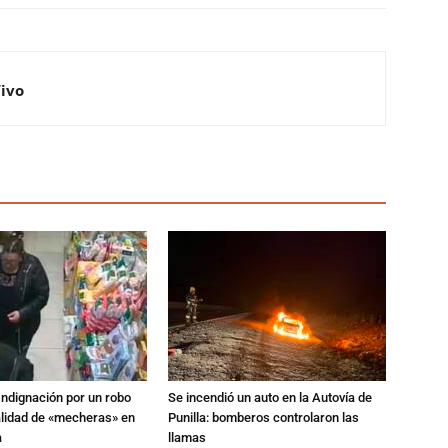
Vivo
Indignación por un robo
Se incendió un auto en la Autovía de
alidad de «mecheras» en
Punilla: bomberos controlaron las
a
llamas