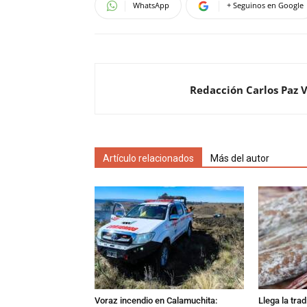
WhatsApp
+ Seguinos en Google
Redacción Carlos Paz 
Artículo relacionados
Más del autor
Voraz incendio en Calamuchita:
Llega la tra