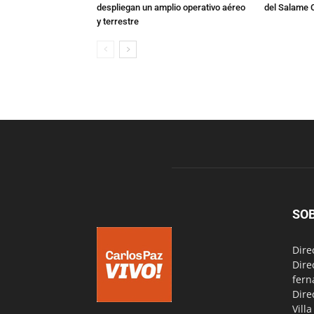
despliegan un amplio operativo aéreo
del Salame 
y terrestre
SO
Dire
Dire
fern
Dire
Vill