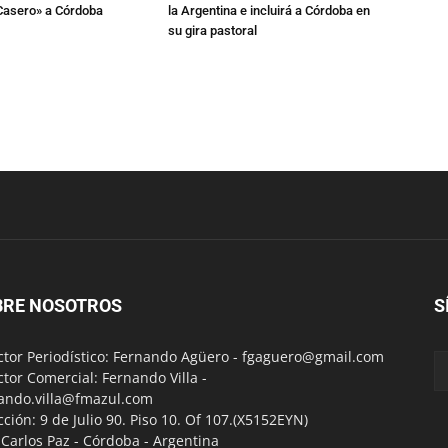
Casero» a Córdoba
la Argentina e incluirá a Córdoba en
su gira pastoral
BRE NOSOTROS
S
ctor Periodístico: Fernando Agüero -
fgaguero@gmail.com
ctor Comercial: Fernando Villa -
ando.villa@fmazul.com
cción: 9 de Julio 90. Piso 10. Of 107.(X5152EYN)
a Carlos Paz - Córdoba - Argentina