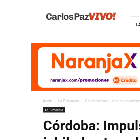
Carlos
Paz
Vivo
L
Inicio
La Provincia
Córdoba: Impulsan la reapertura
La Provincia
Córdoba: Impuls