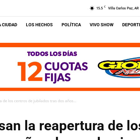
C
15.5
Villa Carlos Paz, AR
A CIUDAD
LOS HECHOS
POLÍTICA
VIVO SHOW
DEPORTE
 de los centros de jubilados tras dos años...
an la reapertura de lo