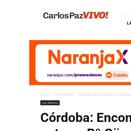
Carlos
Paz
Vivo
L
Inicio
Los Hechos
Córdoba: Encontraron a un taxi
Los Hechos
Córdoba: Encont