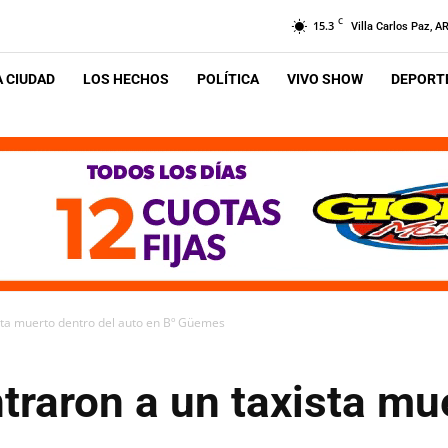
C
15.3
Villa Carlos Paz, A
A CIUDAD
LOS HECHOS
POLÍTICA
VIVO SHOW
DEPORTE
sta muerto dentro del auto en Bº Güemes
raron a un taxista mue