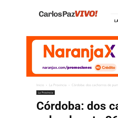
Carlos
Paz
Vivo
L
Inicio
La Provincia
Córdoba: dos cachorros de puma
La Provincia
Córdoba: dos c