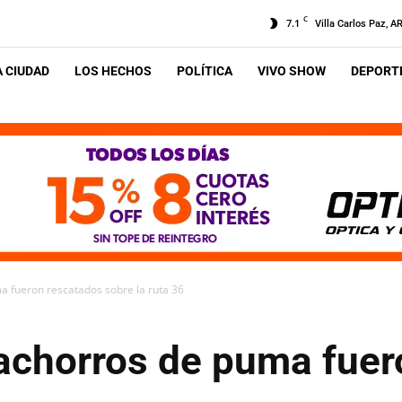
C
7.1
Villa Carlos Paz, A
A CIUDAD
LOS HECHOS
POLÍTICA
VIVO SHOW
DEPORTE
 fueron rescatados sobre la ruta 36
achorros de puma fuer