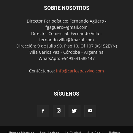
SOBRE NOSOTROS
Director Periodístico: Fernando Agüero -
fgaguero@gmail.com
Director Comercial: Fernando Villa -
fernando.villa@fmazul.com
Dirección: 9 de Julio 90. Piso 10. Of 107.(X5152EYN)
Villa Carlos Paz - Córdoba - Argentina
WhatsApp: +5493541585147
Contáctanos:
info@carlospazvivo.com
SÍGUENOS
Ultimas Noticias
Los Hechos
La Ciudad
Vivo Show
Política