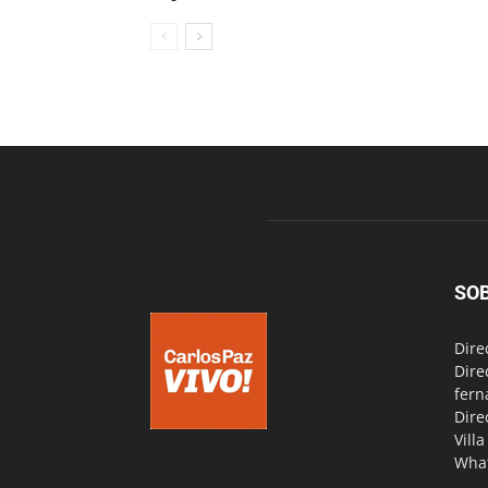
SO
Dire
Dire
fern
Dire
Vill
Wha