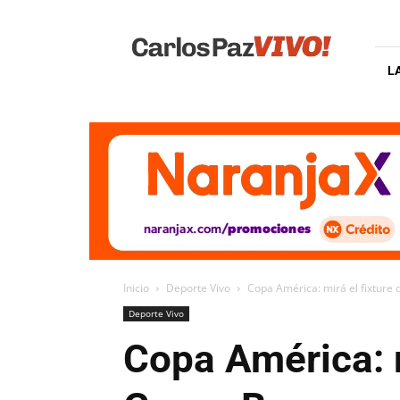
Carlos
Paz
Vivo
L
Inicio
Deporte Vivo
Copa América: mirá el fixture 
Deporte Vivo
Copa América: m