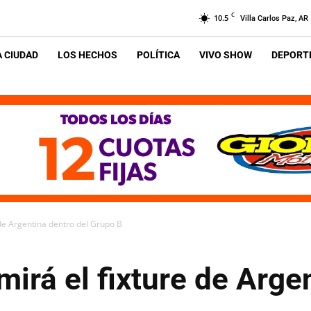
C
10.5
Villa Carlos Paz, AR
A CIUDAD
LOS HECHOS
POLÍTICA
VIVO SHOW
DEPORTE
de Argentina dentro del Grupo B
irá el fixture de Arge