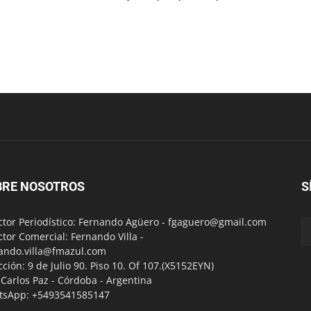
BRE NOSOTROS
S
ctor Periodístico: Fernando Agüero -
fgaguero@gmail.com
ctor Comercial: Fernando Villa -
ando.villa@fmazul.com
cción: 9 de Julio 90. Piso 10. Of 107.(X5152EYN)
a Carlos Paz - Córdoba - Argentina
tsApp: +5493541585147