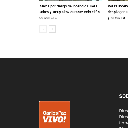
Alerta por riesgo de incendios: será
Voraz incen
«alto» y «muy alto» durante todo el fin
despliegan u
de semana
y terrestre
SO
Dire
Dire
fern