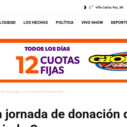
C
2
Villa Carlos Paz, AR
A CIUDAD
LOS HECHOS
POLÍTICA
VIVO SHOW
DEPORTE
ón de sangre en el Hospital Gumesindo...
 jornada de donación d