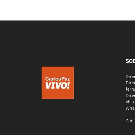
SO
Dire
Dire
fern
Dire
Vill
Wha
Cont