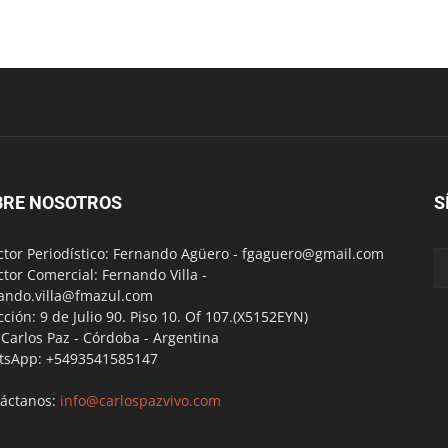
BRE NOSOTROS
S
ctor Periodístico: Fernando Agüero -
fgaguero@gmail.com
ctor Comercial: Fernando Villa -
ando.villa@fmazul.com
cción: 9 de Julio 90. Piso 10. Of 107.(X5152EYN)
a Carlos Paz - Córdoba - Argentina
tsApp: +5493541585147
áctanos:
info@carlospazvivo.com