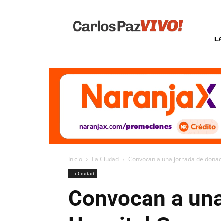
Carlos
Paz
Vivo
L
Inicio
La Ciudad
Convocan a una jornada de donaci
La Ciudad
Convocan a una