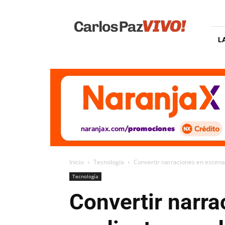
Carlos
Paz
Vivo
L
Inicio
Tecnología
Convertir narraciones en escena
Tecnología
Convertir narr