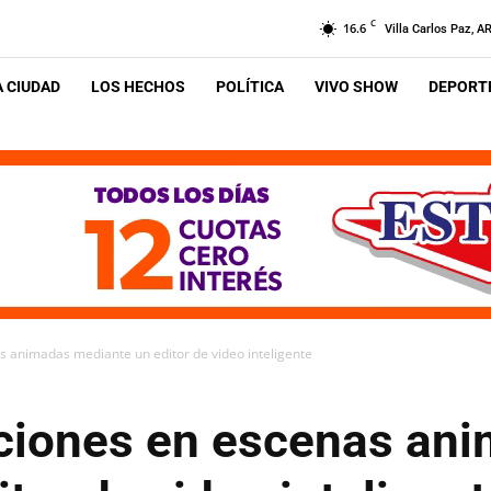
C
16.6
Villa Carlos Paz, A
A CIUDAD
LOS HECHOS
POLÍTICA
VIVO SHOW
DEPORTE
s animadas mediante un editor de video inteligente
aciones en escenas an