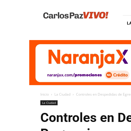
Carlos
Paz
Vivo
L
Inicio
La Ciudad
Controles en Despedidas de Egres
La Ciudad
Controles en D