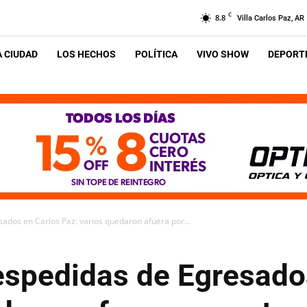
C
8.8
Villa Carlos Paz, AR
A CIUDAD
LOS HECHOS
POLÍTICA
VIVO SHOW
DEPORTE
ados en Carlos Paz: varios quedaron afuera por...
espedidas de Egresado