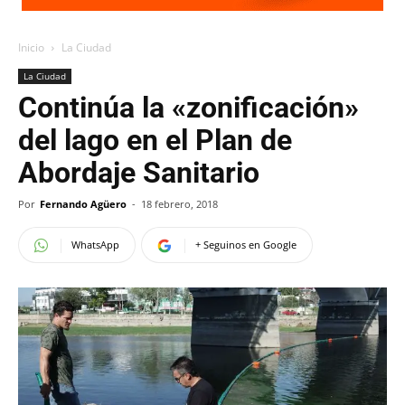
Inicio
La Ciudad
La Ciudad
Continúa la «zonificación»
del lago en el Plan de
Abordaje Sanitario
Por
Fernando Agüero
-
18 febrero, 2018
WhatsApp
+ Seguinos en Google