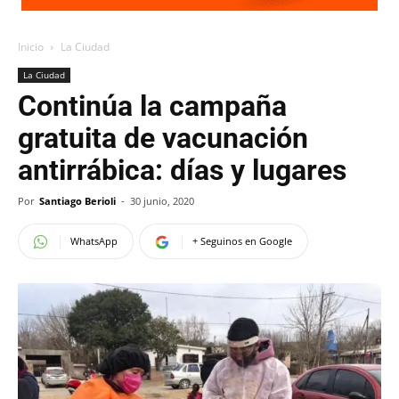
Inicio
La Ciudad
La Ciudad
Continúa la campaña
gratuita de vacunación
antirrábica: días y lugares
Por
Santiago Berioli
-
30 junio, 2020
WhatsApp
+ Seguinos en Google