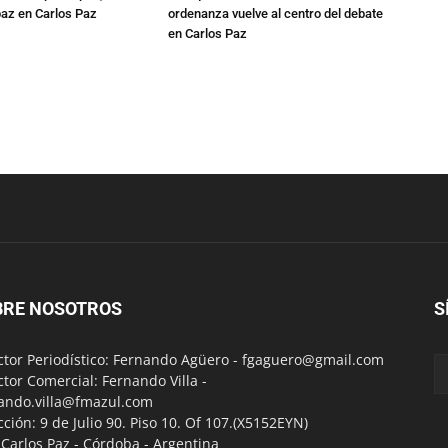
 paz en Carlos Paz
ordenanza vuelve al centro del debate
en Carlos Paz
BRE NOSOTROS
S
ctor Periodístico: Fernando Agüero -
fgaguero@gmail.com
ctor Comercial: Fernando Villa -
ando.villa@fmazul.com
cción: 9 de Julio 90. Piso 10. Of 107.(X5152EYN)
a Carlos Paz - Córdoba - Argentina