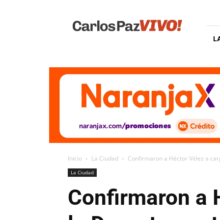
Carlos
Paz
Vivo
L
Inicio
La Ciudad
Confirmaron a Héctor Vélez a carg
La Ciudad
Confirmaron a H