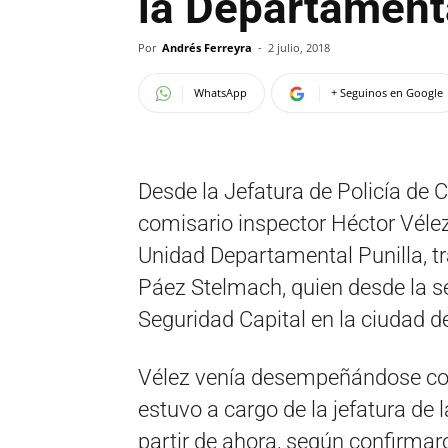
la Departamenta
Por
Andrés Ferreyra
-
2 julio, 2018
WhatsApp
+ Seguinos en Google
Desde la Jefatura de Policía de 
comisario inspector Héctor Véle
Unidad Departamental Punilla, tra
Páez Stelmach, quien desde la 
Seguridad Capital en la ciudad d
Vélez venía desempeñándose com
estuvo a cargo de la jefatura de 
partir de ahora, según confirmaro