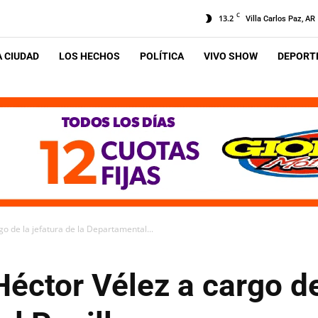
C
13.2
Villa Carlos Paz, AR
A CIUDAD
LOS HECHOS
POLÍTICA
VIVO SHOW
DEPORTE
o de la jefatura de la Departamental...
éctor Vélez a cargo de