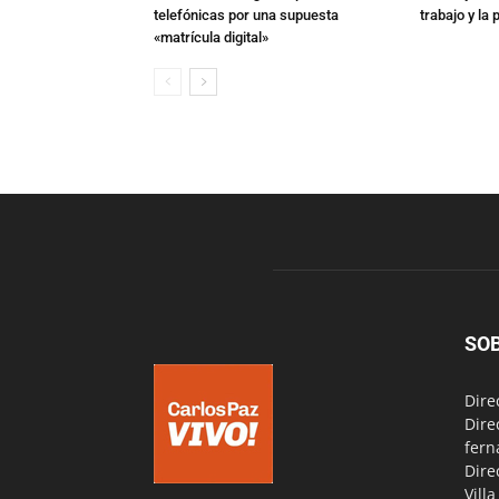
telefónicas por una supuesta
trabajo y la
«matrícula digital»
SO
Dire
Dire
fern
Dire
Vill