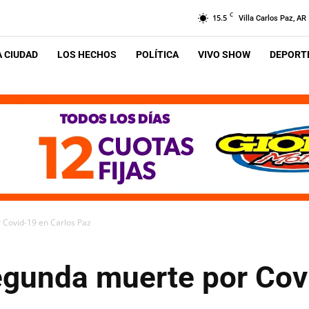
C
15.5
Villa Carlos Paz, AR
A CIUDAD
LOS HECHOS
POLÍTICA
VIVO SHOW
DEPORTE
 Covid-19 en Carlos Paz
egunda muerte por Cov