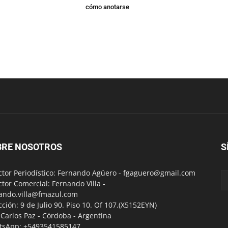
cómo anotarse
BRE NOSOTROS
S
ctor Periodístico: Fernando Agüero -
fgaguero@gmail.com
ctor Comercial: Fernando Villa -
ando.villa@fmazul.com
cción: 9 de Julio 90. Piso 10. Of 107.(X5152EYN)
a Carlos Paz - Córdoba - Argentina
tsApp: +5493541585147