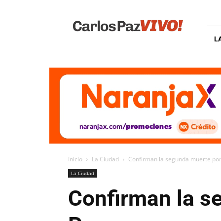
Carlos
Paz
Vivo
L
Inicio
La Ciudad
Confirman la segunda muerte por
La Ciudad
Confirman la s