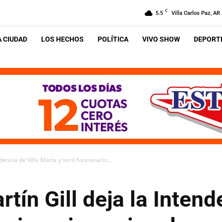
C
5.5
Villa Carlos Paz, AR
A CIUDAD
LOS HECHOS
POLÍTICA
VIVO SHOW
DEPORTE
dencia de Villa María y será funcionario...
tín Gill deja la Intend