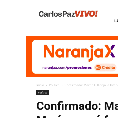
Carlos
Paz
Vivo
L
Inicio
Política
Confirmado: Martín Gill deja la Inten
Política
Confirmado: Mar