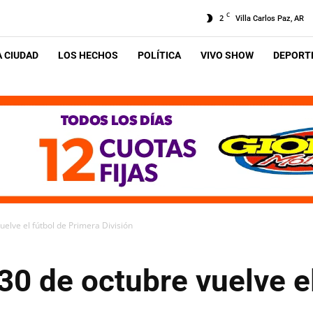
C
2
Villa Carlos Paz, AR
A CIUDAD
LOS HECHOS
POLÍTICA
VIVO SHOW
DEPORTE
uelve el fútbol de Primera División
30 de octubre vuelve el