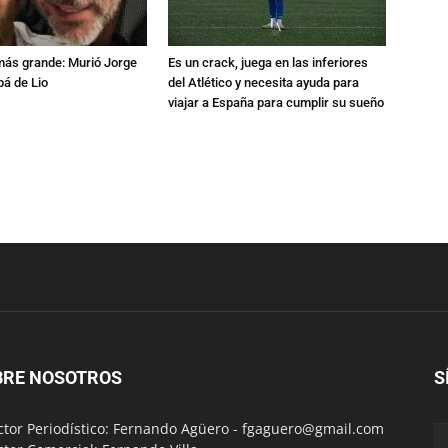
 más grande: Murió Jorge
Es un crack, juega en las inferiores
pá de Lio
del Atlético y necesita ayuda para
viajar a España para cumplir su sueño
BRE NOSOTROS
S
ctor Periodístico: Fernando Agüero -
fgaguero@gmail.com