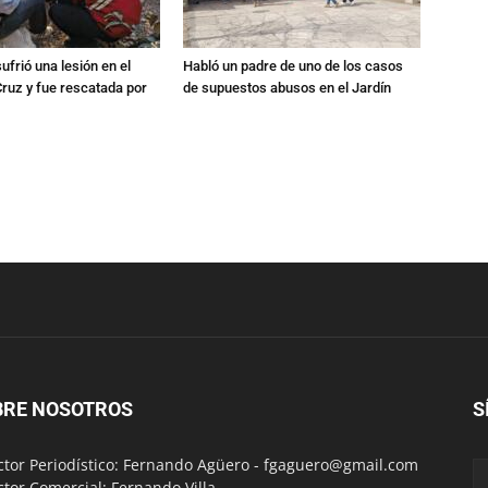
ufrió una lesión en el
Habló un padre de uno de los casos
Cruz y fue rescatada por
de supuestos abusos en el Jardín
BRE NOSOTROS
S
ctor Periodístico: Fernando Agüero -
fgaguero@gmail.com
ctor Comercial: Fernando Villa -