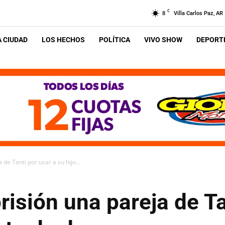
C
8
Villa Carlos Paz, AR
A CIUDAD
LOS HECHOS
POLÍTICA
VIVO SHOW
DEPORTE
de Tanti por usar a su hijo...
isión una pareja de Ta