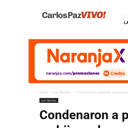
Carlos
Paz
Vivo
L
Inicio
Los Hechos
Condenaron a prisión una pareja 
Los Hechos
Condenaron a pr